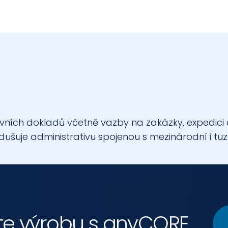
ích dokladů včetně vazby na zakázky, expedici a f
šuje administrativu spojenou s mezinárodní i t
jte výrobu s anyCORE